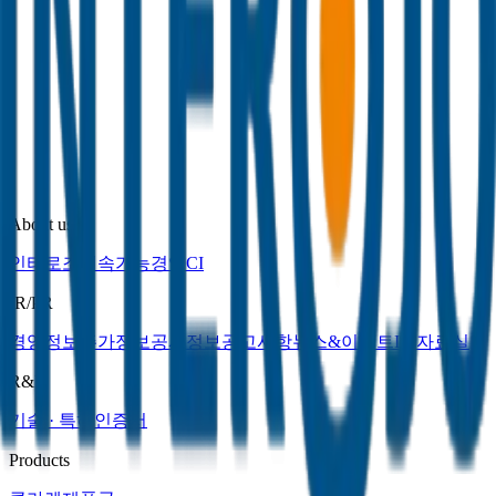
기술 · 특허
인증서
Products
클라렌
제품군
Contact us
문의하기
오시는길
부정행위제보
채용공고
About us
인터로조
지속가능경영
CI
IR/PR
경영정보
주가정보
공시정보
공고사항
뉴스&이벤트
IR 자료실
R&D
기술 · 특허
인증서
Products