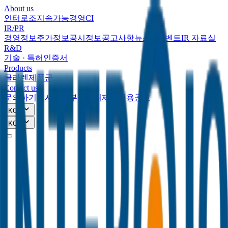
About us
인터로조
지속가능경영
CI
IR/PR
경영정보
주가정보
공시정보
공고사항
뉴스&이벤트
IR 자료실
R&D
기술 · 특허
인증서
Products
클라렌
제품군
Contact us
문의하기
오시는길
부정행위제보
채용공고
KOR
KOR
About us
인터로조
지속가능경영
CI
IR/PR
경영정보
주가정보
공시정보
공고사항
뉴스&이벤트
IR 자료실
R&D