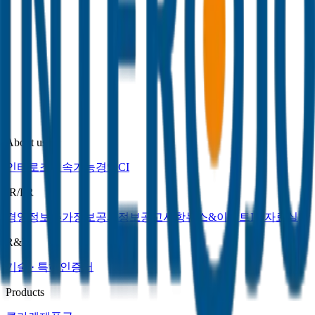
기술 · 특허
인증서
Products
클라렌
제품군
Contact us
문의하기
오시는길
부정행위제보
채용공고
About us
인터로조
지속가능경영
CI
IR/PR
경영정보
주가정보
공시정보
공고사항
뉴스&이벤트
IR 자료실
R&D
기술 · 특허
인증서
Products