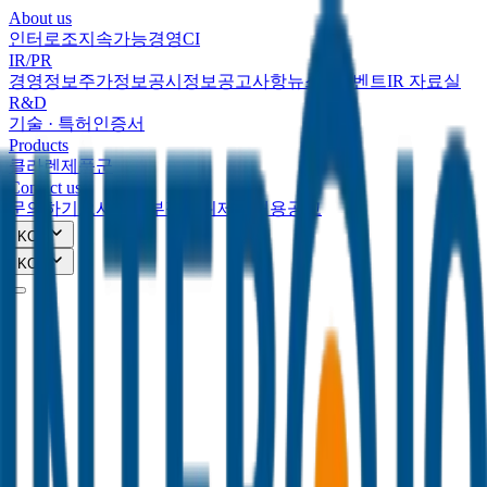
About us
인터로조
지속가능경영
CI
IR/PR
경영정보
주가정보
공시정보
공고사항
뉴스&이벤트
IR 자료실
R&D
기술 · 특허
인증서
Products
클라렌
제품군
Contact us
문의하기
오시는길
부정행위제보
채용공고
KOR
KOR
About us
인터로조
지속가능경영
CI
IR/PR
경영정보
주가정보
공시정보
공고사항
뉴스&이벤트
IR 자료실
R&D